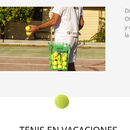
Di
Of
y 
la
TENIS EN VACACIONES