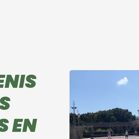
ENIS
S
S EN