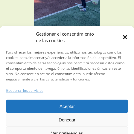
¿QUÉ NOS
Gestionar el consentimiento
de las cookies
DIFERENCIA?
Para ofrecer las mejores experiencias, utilizamos tecnologías como las
cookies para almacenar y/o acceder a la información del dispositivo. El
consentimiento de estas tecnologías nos permitirá procesar datos como
Nos diferenciamos especialmente porque somos una
el comportamiento de navegación o las identificaciones únicas en este
sitio. No consentir o retirar el consentimiento, puede afectar
escuela de tenis. La enseñanza del tenis es nuestra
negativamente a ciertas características y funciones.
pasión. Le dedicamos la mayor parte del tiempo a
enseñarles a jugar a tenis (si después quieren seguir en
Gestionar los servicios
nuestro curso de invierno de tenis tendrán ventajas para
entrar en la escuela), practicamos ejercicios de
Aceptar
preparación general para mejorar sus cualidades físicas
tanto coordinativas como condicionales para que
Denegar
mejoren su capacidad de aprendizaje y su respuesta a la
exigencia física al deporte en general y practican el
Ver preferencias