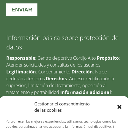
Información básica sobre protección de
datos
Responsable
: Centro deportivo Cortijo Alto
Propósito
:
Atender solicitudes y consultas de los usuarios
Legitimación
: Consentimiento
Dirección
: No se
cederán a terceros
Derechos
: Acceso, rectificación o
supresión, limitación del tratamiento, oposición al
tratamiento y portabilidad
Información adicional
:
Puede consultar información adicional y detallada sobre
Gestionar el consentimiento
Protección de Datos en nuestro Aviso legal.
de las cookies
Para ofrecer las mejores experiencias, utilizamos tecnologías como las
cookies para almacenar y/o acceder a la información del dispositivo. El