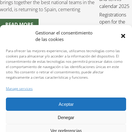
brings together the best national teams in the
calendar 2025
world, is returning to Spain, cementing
Registrations
open for the
READ MORE
25-26 tennis
Gestionar el consentimiento
course
de las cookies
What a day is
Para ofrecer las mejores experiencias, utilizamos tecnologías como las
like on the
cookies para almacenar y/o acceder a la información del dispositivo. El
Cortijo Alto
consentimiento de estas tecnologías nos permitirá procesar datos como
tennis vacation
el comportamiento de navegación o las identificaciones únicas en este
sitio. No consentir o retirar el consentimiento, puede afectar
program.
negativamente a ciertas características y funciones.
Manage services
Aceptar
Reservations:
640 207 323
Privacy policy
Denegar
Ver preferencias
2026 All rights reserved © Centro deportivo Cortijo Alto. Website developed by