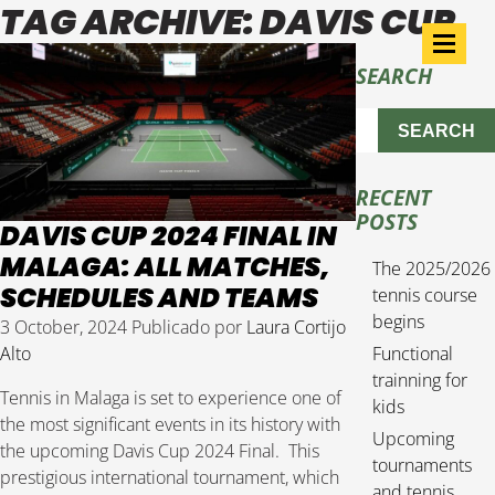
TAG ARCHIVE: DAVIS CUP
SEARCH
SEARCH
RECENT
POSTS
DAVIS CUP 2024 FINAL IN
MALAGA: ALL MATCHES,
The 2025/2026
SCHEDULES AND TEAMS
tennis course
begins
3 October, 2024
Publicado por
Laura Cortijo
Alto
Functional
trainning for
Tennis in Malaga is set to experience one of
kids
the most significant events in its history with
Upcoming
the upcoming Davis Cup 2024 Final. This
tournaments
prestigious international tournament, which
and tennis