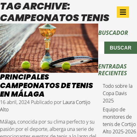
TAG ARCHIVE:
CAMPEONATOS TENIS
BUSCADOR
BUSCAR
ENTRADAS
RECIENTES
PRINCIPALES
CAMPEONATOS DE TENIS
Todo sobre la
EN MÁLAGA
Copa Davis
2025
16 abril, 2024
Publicado por
Laura Cortijo
Alto
Equipo de
monitores de
Málaga, conocida por su clima perfecto y su
tenis de Cortijo
pasión por el deporte, alberga una serie de
Alto 2025-2026
emocionantes eventos de tenis a lo largo del