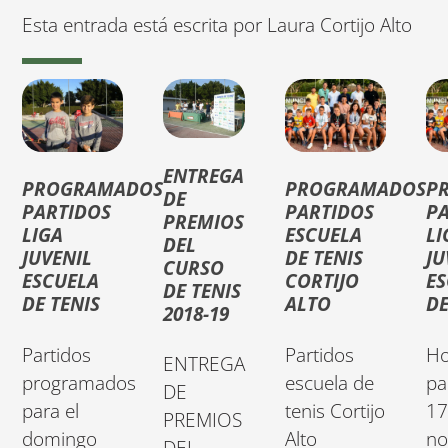
Esta entrada está escrita por Laura Cortijo Alto
ENTREGA
PROGRAMADOS
PROGRAMADOS
P
DE
PARTIDOS
PARTIDOS
P
PREMIOS
LIGA
ESCUELA
LI
DEL
JUVENIL
DE TENIS
JU
CURSO
ESCUELA
CORTIJO
ES
DE TENIS
DE TENIS
ALTO
DE
2018-19
Partidos
Partidos
Ho
ENTREGA
programados
escuela de
pa
DE
para el
tenis Cortijo
17
PREMIOS
domingo
Alto
no
DEL