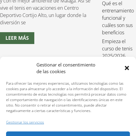
y con el mejor ambiente de Málaga. Así se
Qué es el
vive el tenis en vacaciones en Centro
entrenamiento
Deportivo Cortijo Alto, un lugar donde la
funcional y
diversión se
cuáles son sus
beneficios
LEER MÁS
Empieza el
curso de tenis
2025/2026
Entrenamiento
Gestionar el consentimiento
de las cookies
funcional para
niños 2025-
Para ofrecer las mejores experiencias, utilizamos tecnologías como las
2026
cookies para almacenar y/o acceder a la información del dispositivo. El
consentimiento de estas tecnologías nos permitirá procesar datos como
el comportamiento de navegación o las identificaciones únicas en este
sitio. No consentir o retirar el consentimiento, puede afectar
negativamente a ciertas características y funciones.
Reservas:
640 207 323
Gestionar los servicios
Política de privacidad