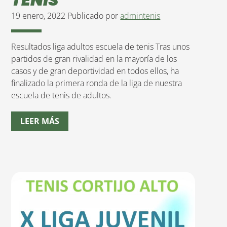
19 enero, 2022
Publicado por
admintenis
Resultados liga adultos escuela de tenis Tras unos
partidos de gran rivalidad en la mayoría de los
casos y de gran deportividad en todos ellos, ha
finalizado la primera ronda de la liga de nuestra
escuela de tenis de adultos.
LEER MÁS