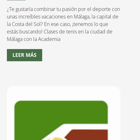
¿Te gustaría combinar tu pasión por el deporte con
unas increíbles vacaciones en Málaga, la capital de
la Costa del Sol? En ese caso, ¡tenemos lo que
estás buscando! Clases de tenis en la ciudad de
Málaga con la Academia
LEER MÁS