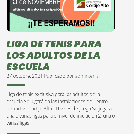
LIGA DE TENIS PARA
LOS ADULTOS DE LA
ESCUELA
27 octubre, 2021
Publicado por
admintenis
Liga de tenis exclusiva para los adultos de la
escuela Se jugará en las instalaciones de Centro
deportivo Cortijo Alto Niveles de juego Se jugará
una o varias ligas para el nivel de iniciación 2; una o
varias ligas