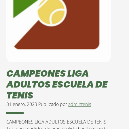
CAMPEONES LIGA
ADULTOS ESCUELA DE
TENIS
31 enero, 2023
Publicado por
admintenis
CAMPEONES LIGA ADULTOS ESCUELA DE TENIS
Tras unos partidos de gran rivalidad en la mayoría