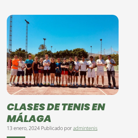
CLASES DE TENIS EN
MÁLAGA
13 enero, 2024
Publicado por
admintenis