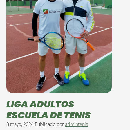
LIGA ADULTOS
ESCUELA DE TENIS
8 mayo, 2024
Publicado por
admintenis