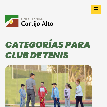
CATEGORÍAS PARA
CLUB DE TENIS