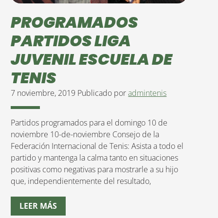
PROGRAMADOS
PARTIDOS LIGA
JUVENIL ESCUELA DE
TENIS
7 noviembre, 2019
Publicado por
admintenis
Partidos programados para el domingo 10 de
noviembre 10-de-noviembre Consejo de la
Federación Internacional de Tenis: Asista a todo el
partido y mantenga la calma tanto en situaciones
positivas como negativas para mostrarle a su hijo
que, independientemente del resultado,
LEER MÁS