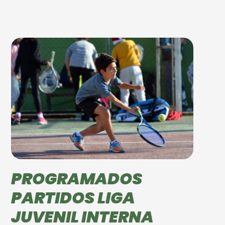
PROGRAMADOS
PARTIDOS LIGA
JUVENIL INTERNA