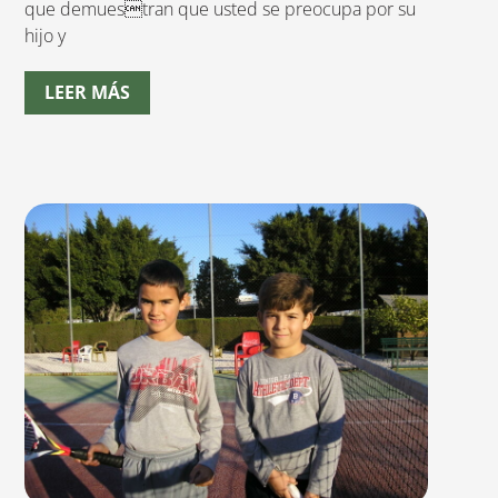
que demuestran que usted se preocupa por su
hijo y
LEER MÁS