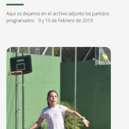
Aqui os dejamos en el archivo adjunto los partidos
programados: 9 y 10 de Febrero de 2019