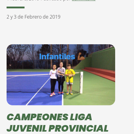
2 y 3 de Febrero de 2019
CAMPEONES LIGA
JUVENIL PROVINCIAL