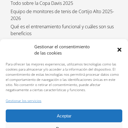
Todo sobre la Copa Davis 2025
Equipo de monitores de tenis de Cortijo Alto 2025-
2026
Qué es el entrenamiento funcional y cuáles son sus
beneficios
Empieza el curso de tenis 2025/2026
Gestionar el consentimiento
Entrenamiento funcional para niños 2025-2026
de las cookies
Para ofrecer las mejores experiencias, utilizamos tecnologías como las
cookies para almacenar y/o acceder a la información del dispositivo. El
consentimiento de estas tecnologías nos permitirá procesar datos como
el comportamiento de navegación o las identificaciones únicas en este
sitio. No consentir o retirar el consentimiento, puede afectar
negativamente a ciertas características y funciones.
Reservas:
640 207 323
Gestionar los servicios
Política de privacidad
Aceptar
Política de cookies (UE)
Política de cancelación y devolución