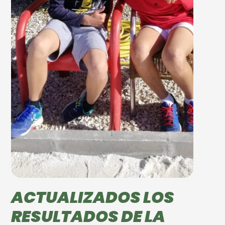
ACTUALIZADOS LOS
RESULTADOS DE LA