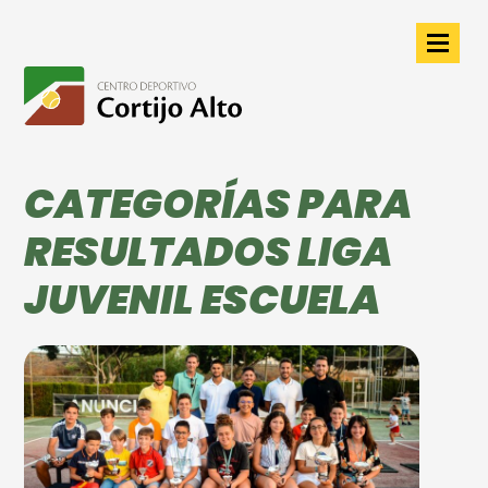
CATEGORÍAS PARA
RESULTADOS LIGA
JUVENIL ESCUELA