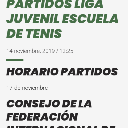
PARTIDOS LIGA
JUVENIL ESCUELA
DE TENIS
14 noviembre, 2019 / 12:25
HORARIO PARTIDOS
17-de-noviembre
CONSEJO DE LA
FEDERACIÓN