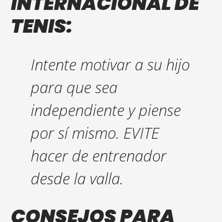
INTERNACIONAL DE
TENIS:
Intente motivar a su hijo
para que sea
independiente y piense
por sí mismo. EVITE
hacer de entrenador
desde la valla.
CONSEJOS PARA