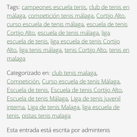
Tags:
campeones escuela tenis
,
club de tenis en
málaga
,
competición tenis málaga
,
Cortijo Alto
,
curso escuela de tenis málaga
,
escuela de tenis
Cortijo Alto
,
escuela de tenis málaga
,
liga
escuela de tenis
,
liga escuela de tenis Cortijo
Alto
,
liga tenis málaga
,
tenis Cortijo Alto
,
tenis en
malaga
Categorizado en:
club tenis malaga
,
Competición
,
Curso escuela de tenis Málaga
,
Escuela de tenis
,
Escuela de tenis Cortijo Alto
,
Escuela de tenis Málaga
,
Liga de tenis juvenil
interna
,
Liga de tenis Malaga
,
liga escuela de
tenis
,
pistas tenis malaga
Esta entrada está escrita por admintenis