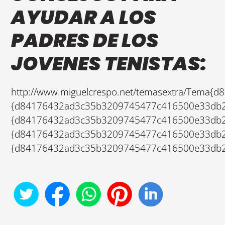
AYUDAR A LOS
PADRES DE LOS
JOVENES TENISTAS:
http://www.miguelcrespo.net/temasextra/Tem
{d84176432ad3c35b3209745477c416500e33db
{d84176432ad3c35b3209745477c416500e33db
{d84176432ad3c35b3209745477c416500e33db
{d84176432ad3c35b3209745477c416500e33db2