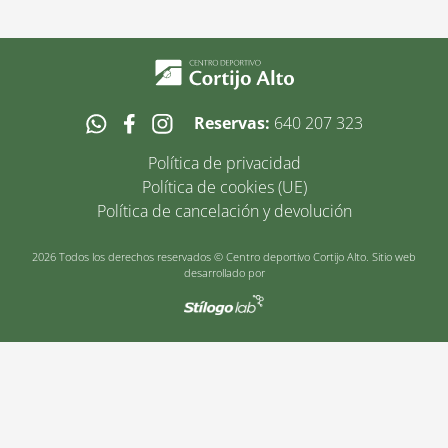
Reservas:
640 207 323
Política de privacidad
Política de cookies (UE)
Política de cancelación y devolución
2026 Todos los derechos reservados © Centro deportivo Cortijo Alto. Sitio web
desarrollado por