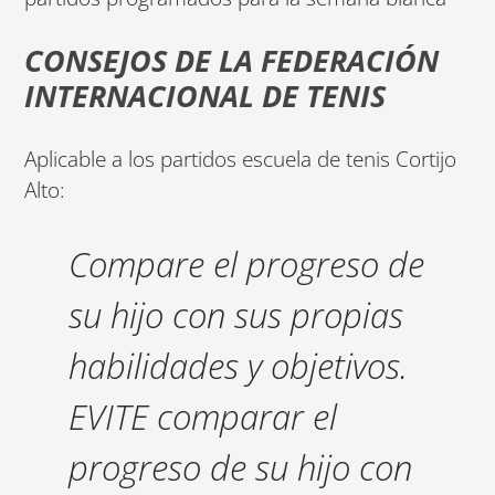
CONSEJOS DE LA FEDERACIÓN
INTERNACIONAL DE TENIS
Aplicable a los partidos escuela de tenis Cortijo
Alto:
Compare el progreso de
su hijo con sus propias
habilidades y objetivos.
EVITE comparar el
progreso de su hijo con