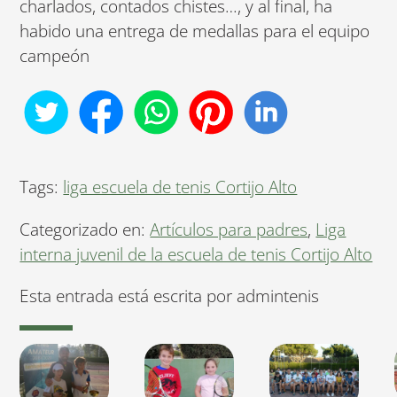
charlados, contados chistes…, y al final, ha
habido una entrega de medallas para el equipo
campeón
Tags:
liga escuela de tenis Cortijo Alto
Categorizado en:
Artículos para padres
,
Liga
interna juvenil de la escuela de tenis Cortijo Alto
Esta entrada está escrita por admintenis