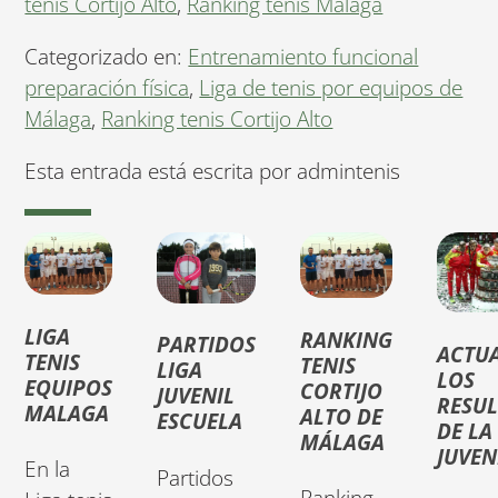
tenis Cortijo Alto
,
Ranking tenis Malaga
Categorizado en:
Entrenamiento funcional
preparación física
,
Liga de tenis por equipos de
Málaga
,
Ranking tenis Cortijo Alto
Esta entrada está escrita por admintenis
LIGA
RANKING
PARTIDOS
ACTU
TENIS
TENIS
LIGA
LOS
EQUIPOS
CORTIJO
JUVENIL
RESU
MALAGA
ALTO DE
ESCUELA
DE LA
MÁLAGA
JUVEN
En la
Partidos
Ranking