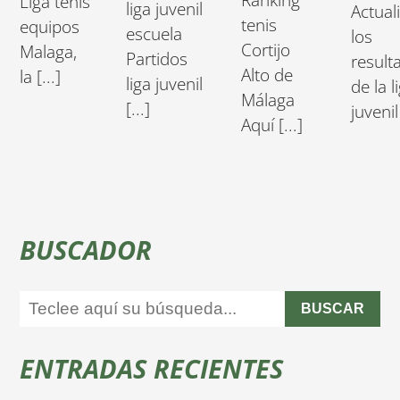
Liga tenis
liga juvenil
Actual
tenis
equipos
escuela
los
Cortijo
Malaga,
Partidos
result
Alto de
la [...]
liga juvenil
de la l
Málaga
[...]
juvenil 
Aquí [...]
BUSCADOR
BUSCAR
ENTRADAS RECIENTES