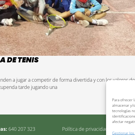
A DE TENIS
enden a jugar a competir de forma divertida y con los valores d
stupenda tarde jugando una
Para ofrecer 
almacenar y/o
tecnologías n
identificacion
afectar negati
vas:
640 207 323
Política de privacidad
Política d
Gestionar los