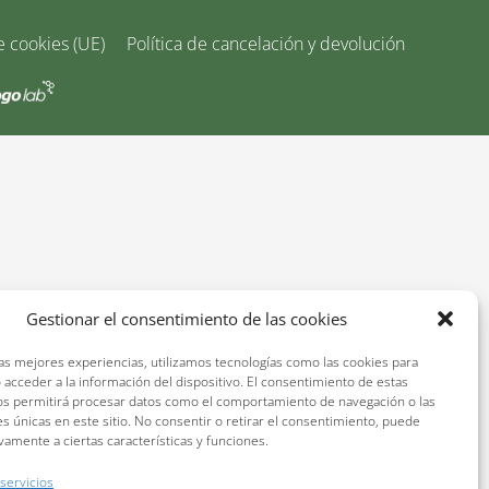
e cookies (UE)
Política de cancelación y devolución
Gestionar el consentimiento de las cookies
las mejores experiencias, utilizamos tecnologías como las cookies para
 acceder a la información del dispositivo. El consentimiento de estas
os permitirá procesar datos como el comportamiento de navegación o las
es únicas en este sitio. No consentir o retirar el consentimiento, puede
vamente a ciertas características y funciones.
 servicios