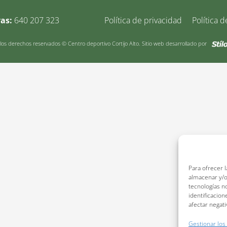
vas:
640 207 323
Política de privacidad
Política d
os derechos reservados © Centro deportivo Cortijo Alto. Sitio web desarrollado por
Para ofrecer 
almacenar y/o
tecnologías n
identificacion
afectar negati
Gestionar los