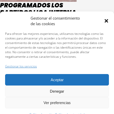
PROGRAMADOS LOS
PARTIDOS LIGA INTERNA
2 Y 3 DE FEBRERO 2019
Gestionar el consentimiento
de las cookies
1 febrero, 2019
Publicado por
admintenis
Para ofrecer las mejores experiencias, utilizamos tecnologías como las
2 y 3 de Febrero de 2019
cookies para almacenar y/o acceder a la información del dispositivo. El
consentimiento de estas tecnologías nos permitirá procesar datos como
el comportamiento de navegación o las identificaciones únicas en este
sitio. No consentir o retirar el consentimiento, puede afectar
negativamente a ciertas características y funciones.
Reservas:
640 207 323
Gestionar los servicios
Política de privacidad
Aceptar
Política de cookies (UE)
Política de cancelación y devolución
Denegar
2026 Todos los derechos reservados © Centro deportivo Cortijo Alto. Sitio web
Ver preferencias
desarrollado por