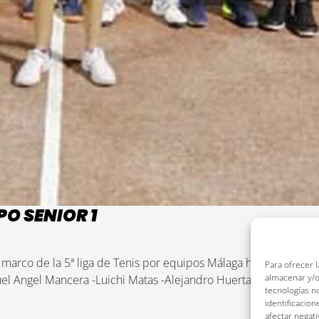
O SENIOR 1
marco de la 5ª liga de Tenis por equipos Málaga https://ligaten
Para ofrecer 
almacenar y/o
uel Angel Mancera -Luichi Matas -Alejandro Huertas -Matias Tori
tecnologías n
identificacion
afectar negati