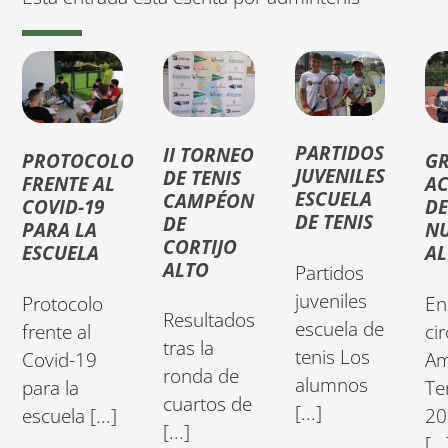
PARTIDOS
II TORNEO
PROTOCOLO
G
JUVENILES
DE TENIS
FRENTE AL
A
ESCUELA
CAMPÉON
COVID-19
D
DE TENIS
DE
PARA LA
N
CORTIJO
ESCUELA
A
ALTO
Partidos
juveniles
Protocolo
En
Resultados
escuela de
frente al
ci
tras la
tenis Los
Covid-19
Am
ronda de
alumnos
para la
Te
cuartos de
[...]
escuela [...]
20
[...]
[...