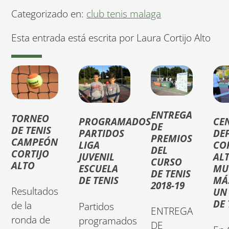
Categorizado en:
club tenis malaga
Esta entrada está escrita por Laura Cortijo Alto
ENTREGA
TORNEO
PROGRAMADOS
CE
DE
DE TENIS
PARTIDOS
DE
PREMIOS
CAMPEÓN
LIGA
CO
DEL
CORTIJO
JUVENIL
ALT
CURSO
ALTO
ESCUELA
MU
DE TENIS
DE TENIS
MÁ
2018-19
Resultados
UN
DE 
de la
Partidos
ENTREGA
ronda de
programados
DE