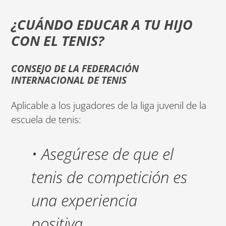
¿CUÁNDO EDUCAR A TU HIJO
CON EL TENIS?
CONSEJO DE LA FEDERACIÓN
INTERNACIONAL DE TENIS
Aplicable a los jugadores de la liga juvenil de la
escuela de tenis:
• Asegúrese de que el
tenis de competición es
una experiencia
positiva,