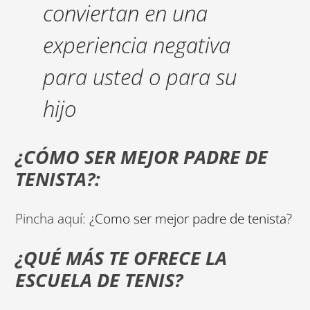
conviertan en una
experiencia negativa
para usted o para su
hijo
¿CÓMO SER MEJOR PADRE DE
TENISTA?:
Pincha aquí:
¿Como ser mejor padre de tenista?
¿QUÉ MÁS TE OFRECE LA
ESCUELA DE TENIS?