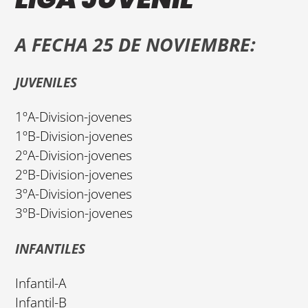
A FECHA 25 DE NOVIEMBRE:
JUVENILES
1ºA-Division-jovenes
1ºB-Division-jovenes
2ºA-Division-jovenes
2ºB-Division-jovenes
3ºA-Division-jovenes
3ºB-Division-jovenes
INFANTILES
Infantil-A
Infantil-B