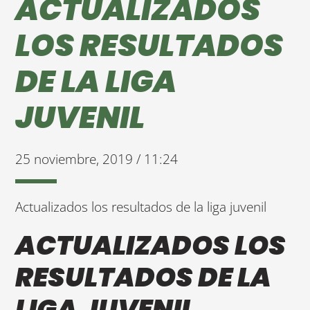
ACTUALIZADOS
LOS RESULTADOS
DE LA LIGA
JUVENIL
25 noviembre, 2019 / 11:24
Actualizados los resultados de la liga juvenil
ACTUALIZADOS LOS
RESULTADOS DE LA
LIGA JUVENIL