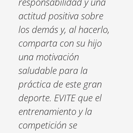
responsabilidad y una
actitud positiva sobre
los demás y, al hacerlo,
comparta con su hijo
una motivación
saludable para la
práctica de este gran
deporte. EVITE que el
entrenamiento y la
competición se