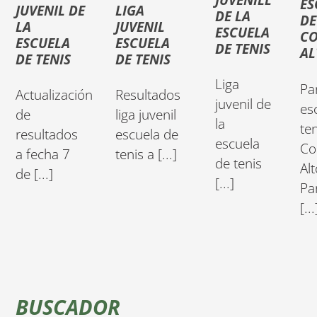
ES
JUVENIL DE
LIGA
DE LA
DE
LA
JUVENIL
ESCUELA
CO
ESCUELA
ESCUELA
DE TENIS
AL
DE TENIS
DE TENIS
Liga
Pa
Actualización
Resultados
juvenil de
es
de
liga juvenil
la
ten
resultados
escuela de
escuela
Cor
a fecha 7
tenis a [...]
de tenis
Alt
de [...]
[...]
Pa
[...
BUSCADOR