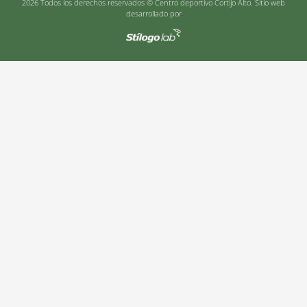
2026 Todos los derechos reservados © Centro deportivo Cortijo Alto. Sitio web
desarrollado por