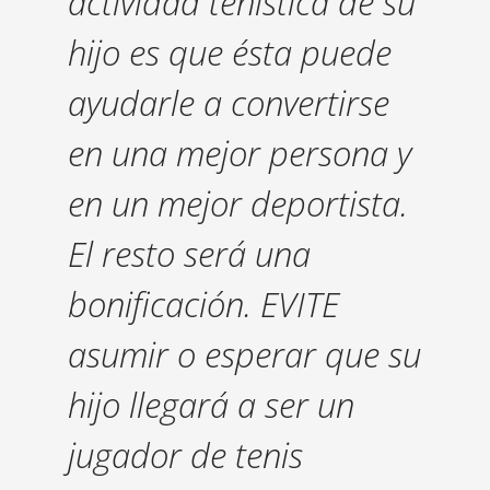
actividad tenística de su
hijo es que ésta puede
ayudarle a convertirse
en una mejor persona y
en un mejor deportista.
El resto será una
bonificación. EVITE
asumir o esperar que su
hijo llegará a ser un
jugador de tenis