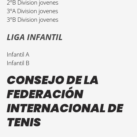
2ºB Division jovenes
3ºA Division jovenes
3ºB Division jovenes
LIGA INFANTIL
Infantil A
Infantil B
CONSEJO DE LA
FEDERACIÓN
INTERNACIONAL DE
TENIS