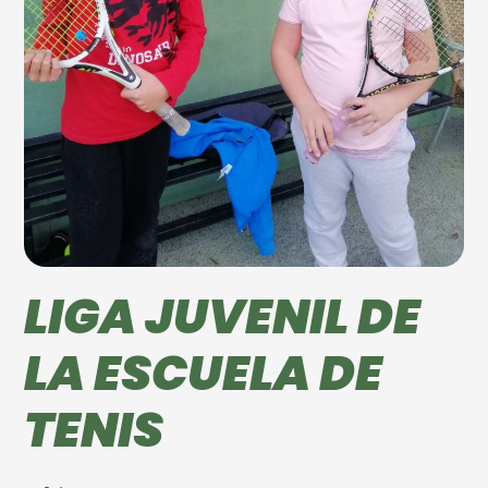
LIGA JUVENIL DE
LA ESCUELA DE
TENIS