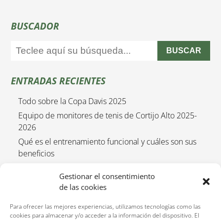
BUSCADOR
BUSCAR
ENTRADAS RECIENTES
Todo sobre la Copa Davis 2025
Equipo de monitores de tenis de Cortijo Alto 2025-
2026
Qué es el entrenamiento funcional y cuáles son sus
beneficios
Empieza el curso de tenis 2025/2026
Gestionar el consentimiento
Entrenamiento funcional para niños 2025-2026
de las cookies
Para ofrecer las mejores experiencias, utilizamos tecnologías como las
cookies para almacenar y/o acceder a la información del dispositivo. El