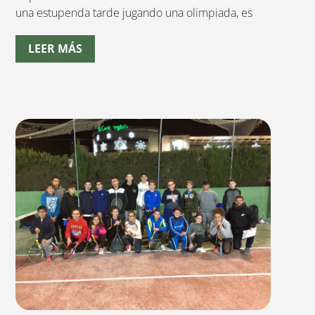
una estupenda tarde jugando una olimpiada, es
LEER MÁS