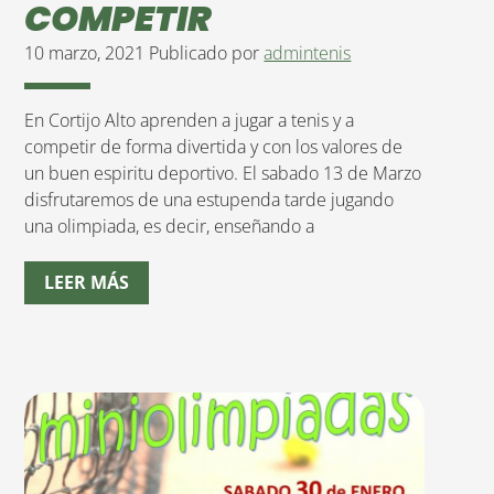
COMPETIR
10 marzo, 2021
Publicado por
admintenis
En Cortijo Alto aprenden a jugar a tenis y a
competir de forma divertida y con los valores de
un buen espiritu deportivo. El sabado 13 de Marzo
disfrutaremos de una estupenda tarde jugando
una olimpiada, es decir, enseñando a
LEER MÁS