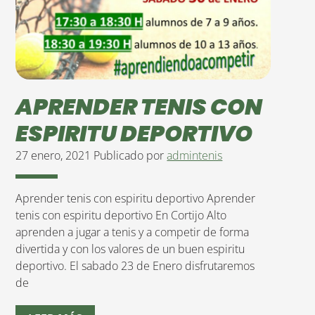
APRENDER TENIS CON
ESPIRITU DEPORTIVO
27 enero, 2021
Publicado por
admintenis
Aprender tenis con espiritu deportivo Aprender
tenis con espiritu deportivo En Cortijo Alto
aprenden a jugar a tenis y a competir de forma
divertida y con los valores de un buen espiritu
deportivo. El sabado 23 de Enero disfrutaremos
de