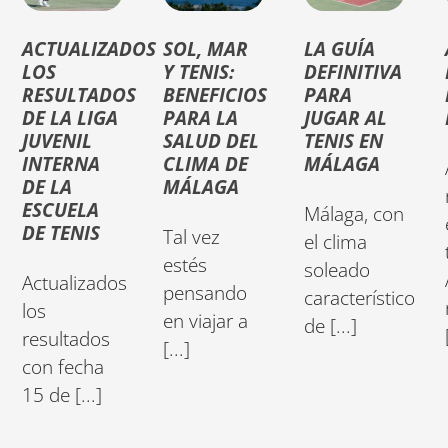
ACTUALIZADOS
SOL, MAR
LA GUÍA
LOS
Y TENIS:
DEFINITIVA
RESULTADOS
BENEFICIOS
PARA
DE LA LIGA
PARA LA
JUGAR AL
JUVENIL
SALUD DEL
TENIS EN
INTERNA
CLIMA DE
MÁLAGA
DE LA
MÁLAGA
ESCUELA
Málaga, con
DE TENIS
Tal vez
el clima
estés
soleado
Actualizados
pensando
característico
los
en viajar a
de [...]
resultados
[...]
con fecha
15 de [...]