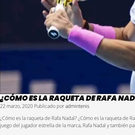
¿CÓMO ES LA RAQUETA DE RAFA NA
22 marzo, 2020
Publicado por
admintenis
¿Cómo es la raqueta de Rafa Nadal? ¿Cómo es la raqueta de Raf
juego del jugador estrella de la marca, Rafa Nadal y también p