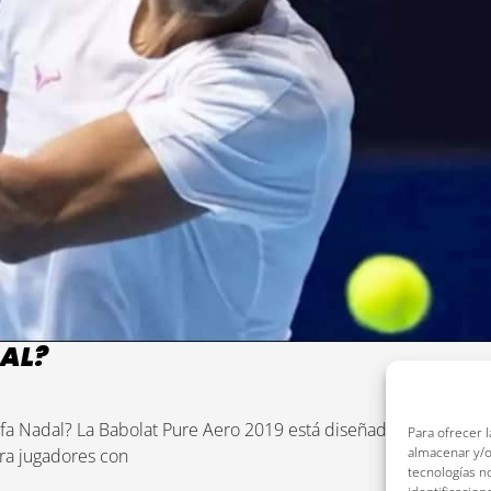
DAL?
a Nadal? La Babolat Pure Aero 2019 está diseñada y evoluciona
Para ofrecer 
almacenar y/o
ara jugadores con
tecnologías n