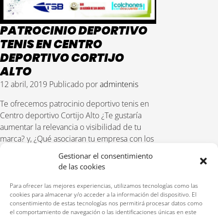
PATROCINIO DEPORTIVO
TENIS EN CENTRO
DEPORTIVO CORTIJO
ALTO
12 abril, 2019
Publicado por
admintenis
Te ofrecemos patrocinio deportivo tenis en
Centro deportivo Cortijo Alto ¿Te gustaría
aumentar la relevancia o visibilidad de tu
marca? y, ¿Qué asociaran tu empresa con los
valores del deporte?, y ¿Quieres ayudarnos a
Gestionar el consentimiento
aportar bienestar y salud a nuestros
de las cookies
Para ofrecer las mejores experiencias, utilizamos tecnologías como las
LEER MÁS
cookies para almacenar y/o acceder a la información del dispositivo. El
consentimiento de estas tecnologías nos permitirá procesar datos como
el comportamiento de navegación o las identificaciones únicas en este