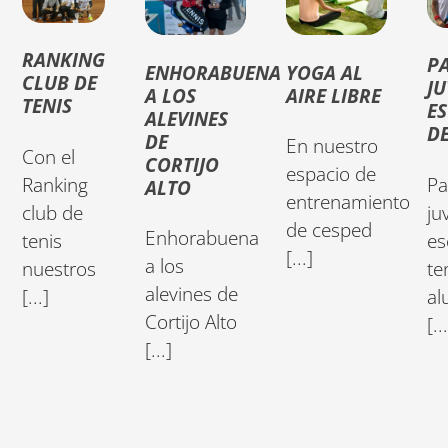
RANKING
P
ENHORABUENA
YOGA AL
CLUB DE
JU
A LOS
AIRE LIBRE
TENIS
E
ALEVINES
DE
DE
En nuestro
Con el
CORTIJO
espacio de
Ranking
Pa
ALTO
entrenamiento
club de
ju
de cesped
Enhorabuena
tenis
es
[...]
a los
nuestros
te
alevines de
[...]
al
Cortijo Alto
[..
[...]