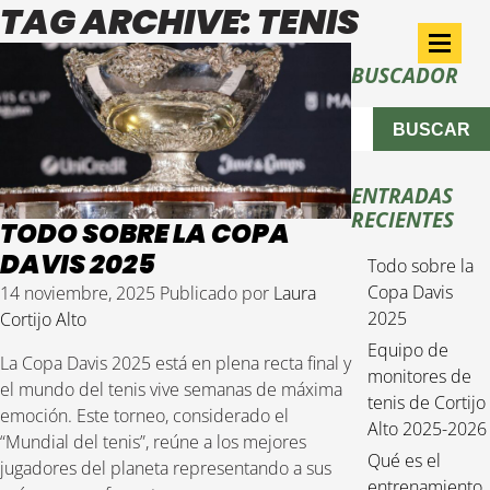
TAG ARCHIVE: TENIS
BUSCADOR
BUSCAR
ENTRADAS
RECIENTES
TODO SOBRE LA COPA
DAVIS 2025
Todo sobre la
Copa Davis
14 noviembre, 2025
Publicado por
Laura
2025
Cortijo Alto
Equipo de
La Copa Davis 2025 está en plena recta final y
monitores de
el mundo del tenis vive semanas de máxima
tenis de Cortijo
emoción. Este torneo, considerado el
Alto 2025-2026
“Mundial del tenis”, reúne a los mejores
Qué es el
jugadores del planeta representando a sus
entrenamiento