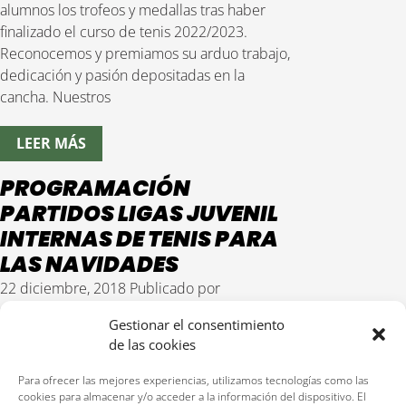
alumnos los trofeos y medallas tras haber
finalizado el curso de tenis 2022/2023.
Reconocemos y premiamos su arduo trabajo,
dedicación y pasión depositadas en la
cancha. Nuestros
LEER MÁS
PROGRAMACIÓN
PARTIDOS LIGAS JUVENIL
INTERNAS DE TENIS PARA
LAS NAVIDADES
22 diciembre, 2018
Publicado por
admintenis
Gestionar el consentimiento
de las cookies
Descarga el archivo pinchando en el titulo de
la noticia y a continuación en el enlace: Del
Para ofrecer las mejores experiencias, utilizamos tecnologías como las
26 al 29 de Diciembre y del 2 al 4 de Enero
cookies para almacenar y/o acceder a la información del dispositivo. El