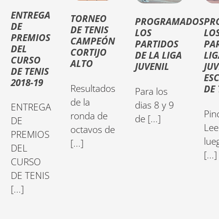
ENTREGA
TORNEO
PROGRAMADOS
PR
DE
DE TENIS
LOS
LO
PREMIOS
CAMPEÓN
PARTIDOS
PA
DEL
CORTIJO
DE LA LIGA
LIG
CURSO
ALTO
JUVENIL
JUV
DE TENIS
ES
2018-19
Resultados
DE 
Para los
de la
dias 8 y 9
ENTREGA
Pin
ronda de
de [...]
DE
Lee
octavos de
PREMIOS
lue
[...]
DEL
[...]
CURSO
DE TENIS
[...]