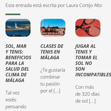
Esta entrada está escrita por Laura Cortijo Alto
SOL, MAR
CLASES DE
JUGAR AL
Y TENIS:
TENIS EN
TENIS Y
BENEFICIOS
MÁLAGA
TOMAR EL
PARA LA
SOL NO
SALUD DEL
SON
¿Te gustaría
CLIMA DE
INCOMPATIBLE
combinar
MÁLAGA
tu pasión
Con más
por el [...]
Tal vez
de 320 días
estés
de sol [...]
pensando