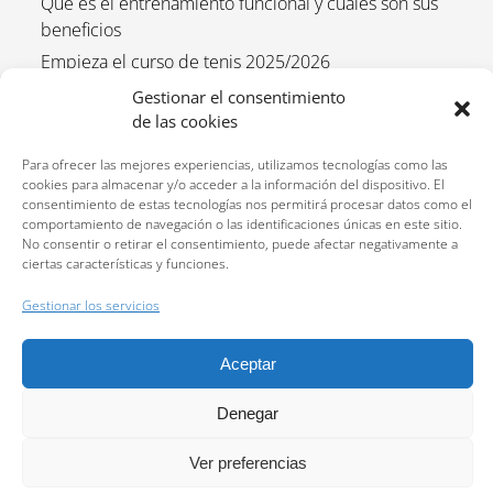
Qué es el entrenamiento funcional y cuáles son sus
beneficios
Empieza el curso de tenis 2025/2026
Entrenamiento funcional para niños 2025-2026
Gestionar el consentimiento
de las cookies
Para ofrecer las mejores experiencias, utilizamos tecnologías como las
cookies para almacenar y/o acceder a la información del dispositivo. El
consentimiento de estas tecnologías nos permitirá procesar datos como el
comportamiento de navegación o las identificaciones únicas en este sitio.
No consentir o retirar el consentimiento, puede afectar negativamente a
ciertas características y funciones.
Reservas:
640 207 323
Gestionar los servicios
Política de privacidad
Política de cookies (UE)
Aceptar
Política de cancelación y devolución
Denegar
2026 Todos los derechos reservados © Centro deportivo Cortijo Alto. Sitio web
desarrollado por
Ver preferencias