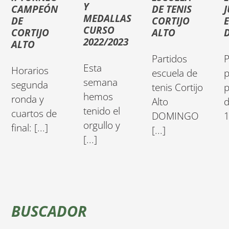
Y
CAMPEÓN
DE TENIS
J
MEDALLAS
DE
CORTIJO
CURSO
CORTIJO
ALTO
D
2022/2023
ALTO
Partidos
P
Esta
Horarios
escuela de
semana
segunda
tenis Cortijo
p
hemos
ronda y
Alto
tenido el
cuartos de
DOMINGO
1
orgullo y
final: [...]
[...]
[...]
BUSCADOR