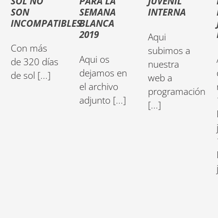
SOL NO
PARA LA
JUVENIL
SON
SEMANA
INTERNA
INCOMPATIBLES
BLANCA
2019
Aqui
Con más
subimos a
Aqui os
de 320 días
nuestra
dejamos en
de sol [...]
web a
el archivo
programación
adjunto [...]
[...]