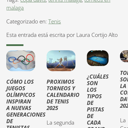
malaga
Categorizado en:
Tenis
Esta entrada está escrita por Laura Cortijo Alto
TO
¿CUÁLES
SO
CÓMO LOS
PROXIMOS
SON
LA
JUEGOS
TORNEOS Y
LOS
CO
OLÍMPICOS
CALENDARIO
TIPOS
DA
INSPIRAN
DE TENIS
DE
20
A NUEVAS
2025
PISTAS
GENERACIONES
DE
La
DE
La segunda
CADA
TENISTAS