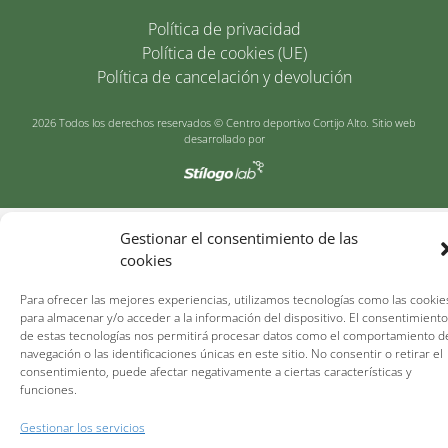
Política de privacidad
Política de cookies (UE)
Política de cancelación y devolución
2026 Todos los derechos reservados © Centro deportivo Cortijo Alto. Sitio web
desarrollado por
Gestionar el consentimiento de las
cookies
Para ofrecer las mejores experiencias, utilizamos tecnologías como las cookie
para almacenar y/o acceder a la información del dispositivo. El consentimiento
de estas tecnologías nos permitirá procesar datos como el comportamiento d
navegación o las identificaciones únicas en este sitio. No consentir o retirar el
consentimiento, puede afectar negativamente a ciertas características y
funciones.
Gestionar los servicios