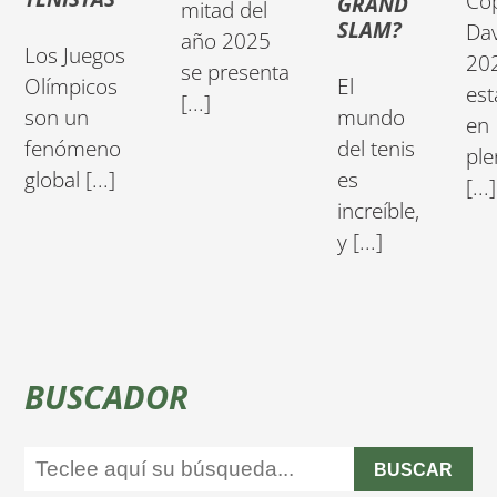
Co
GRAND
mitad del
SLAM?
Dav
año 2025
Los Juegos
20
se presenta
Olímpicos
El
est
[...]
son un
mundo
en
fenómeno
del tenis
ple
global [...]
es
[...]
increíble,
y [...]
BUSCADOR
BUSCAR