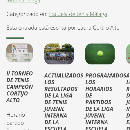
tennis malaga
Categorizado en:
Escuela de tenis Málaga
Esta entrada está escrita por Laura Cortijo Alto
II TORNEO
ACTUALIZADOS
PROGRAMADOS
A
DE TENIS
LOS
LOS
L
CAMPEÓN
RESULTADOS
HORARIOS
R
CORTIJO
DE LA LIGA
DE
D
ALTO
DE TENIS
PARTIDOS
J
JUVENIL
DE LA LIGA
I
Horario
INTERNA
JUVENIL
D
DE LA
INTERNA
E
partido
ESCUELA
ESCUELA
D