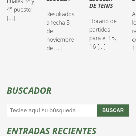
finales 3º y
DE TENIS
4º puesto:
Resultados
A
[...]
Horario de
a fecha 3
l
partidos
de
r
para el 15,
noviembre
c
16 [...]
de [...]
1
BUSCADOR
BUSCAR
ENTRADAS RECIENTES