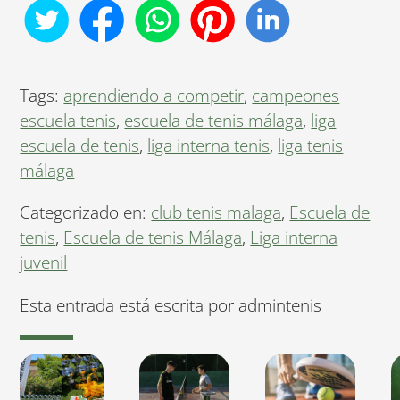
Tags:
aprendiendo a competir
,
campeones
escuela tenis
,
escuela de tenis málaga
,
liga
escuela de tenis
,
liga interna tenis
,
liga tenis
málaga
Categorizado en:
club tenis malaga
,
Escuela de
tenis
,
Escuela de tenis Málaga
,
Liga interna
juvenil
Esta entrada está escrita por admintenis