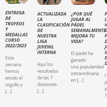
ENTREGA
ACTUALIZADA
¿POR QUÉ
DE
LA
JUGAR AL
TROFEOS
CLASIFICACIÓN
PÁDEL
Y
DE
SEMANALMENTE
MEDALLAS
NUESTRA
MEJORA TU
CURSO
LIGA
VIDA?
D
2022/2023
JUVENIL
J
INTERNA
El pádel ha
Esta
ganado
D
Aquí los
semana
una popularidad
resultados
hemos
extraordinaria
H
de las 7
tenido el
en [...]
p
divisiones
orgullo y
p
[...]
[...]
1