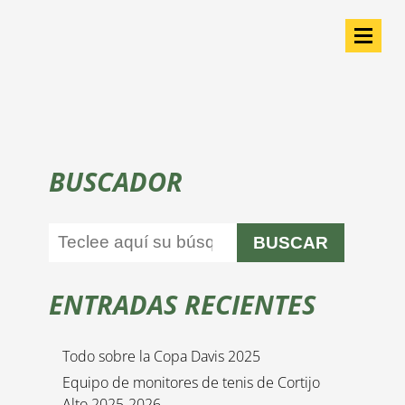
BUSCADOR
BUSCAR
ENTRADAS RECIENTES
Todo sobre la Copa Davis 2025
Equipo de monitores de tenis de Cortijo
Alto 2025-2026