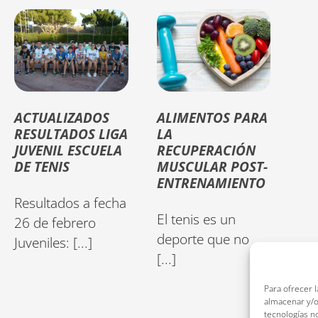
ACTUALIZADOS
ALIMENTOS PARA
RESULTADOS LIGA
LA
JUVENIL ESCUELA
RECUPERACIÓN
DE TENIS
MUSCULAR POST-
ENTRENAMIENTO
Resultados a fecha
El tenis es un
26 de febrero
deporte que no
Juveniles: [...]
[...]
Para ofrecer 
almacenar y/o
tecnologías n