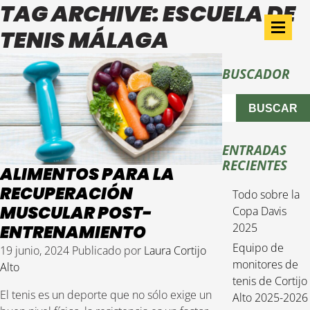
TAG ARCHIVE: ESCUELA DE
TENIS MÁLAGA
BUSCADOR
BUSCAR
ENTRADAS
RECIENTES
ALIMENTOS PARA LA
RECUPERACIÓN
Todo sobre la
MUSCULAR POST-
Copa Davis
2025
ENTRENAMIENTO
Equipo de
19 junio, 2024
Publicado por
Laura Cortijo
monitores de
Alto
tenis de Cortijo
El tenis es un deporte que no sólo exige un
Alto 2025-2026