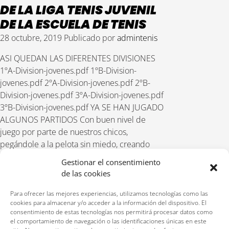
DE LA LIGA TENIS JUVENIL
DE LA ESCUELA DE TENIS
28 octubre, 2019
Publicado por
admintenis
ASI QUEDAN LAS DIFERENTES DIVISIONES
1ºA-Division-jovenes.pdf 1ºB-Division-
jovenes.pdf 2ºA-Division-jovenes.pdf 2ºB-
Division-jovenes.pdf 3ºA-Division-jovenes.pdf
3ºB-Division-jovenes.pdf YA SE HAN JUGADO
ALGUNOS PARTIDOS Con buen nivel de
juego por parte de nuestros chicos,
pegándole a la pelota sin miedo, creando
jugadas de ataque, buscando la consistencia
Gestionar el consentimiento
de las cookies
LEER MÁS
Para ofrecer las mejores experiencias, utilizamos tecnologías como las
cookies para almacenar y/o acceder a la información del dispositivo. El
1
2
3
4
Siguiente »
consentimiento de estas tecnologías nos permitirá procesar datos como
el comportamiento de navegación o las identificaciones únicas en este