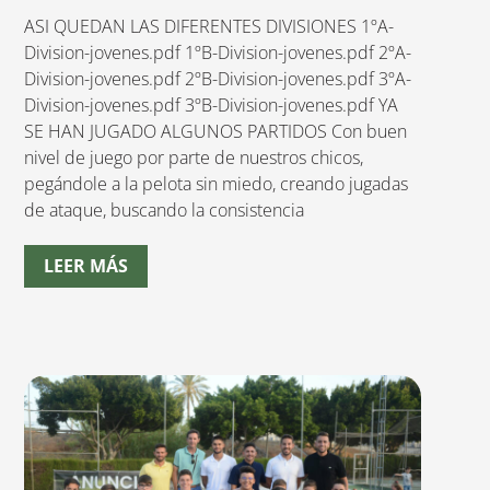
ASI QUEDAN LAS DIFERENTES DIVISIONES 1ºA-
Division-jovenes.pdf 1ºB-Division-jovenes.pdf 2ºA-
Division-jovenes.pdf 2ºB-Division-jovenes.pdf 3ºA-
Division-jovenes.pdf 3ºB-Division-jovenes.pdf YA
SE HAN JUGADO ALGUNOS PARTIDOS Con buen
nivel de juego por parte de nuestros chicos,
pegándole a la pelota sin miedo, creando jugadas
de ataque, buscando la consistencia
LEER MÁS