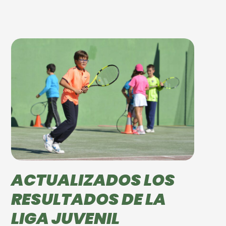
ACTUALIZADOS LOS
RESULTADOS DE LA
LIGA JUVENIL