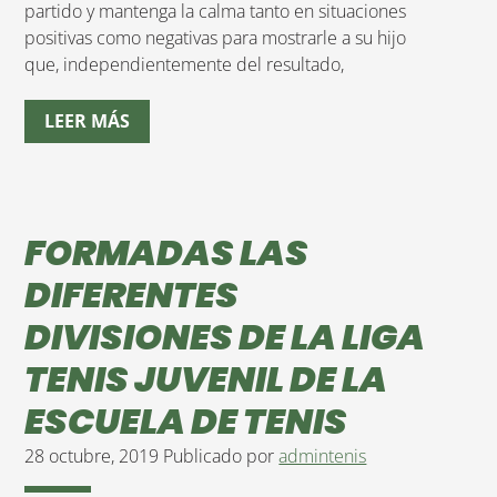
partido y mantenga la calma tanto en situaciones
positivas como negativas para mostrarle a su hijo
que, independientemente del resultado,
LEER MÁS
FORMADAS LAS
DIFERENTES
DIVISIONES DE LA LIGA
TENIS JUVENIL DE LA
ESCUELA DE TENIS
28 octubre, 2019
Publicado por
admintenis