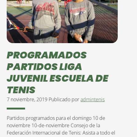
PROGRAMADOS
PARTIDOS LIGA
JUVENIL ESCUELA DE
TENIS
7 noviembre, 2019
Publicado por
admintenis
Partidos programados para el domingo 10 de
noviembre 10-de-noviembre Consejo de la
Federación Internacional de Tenis: Asista a todo el