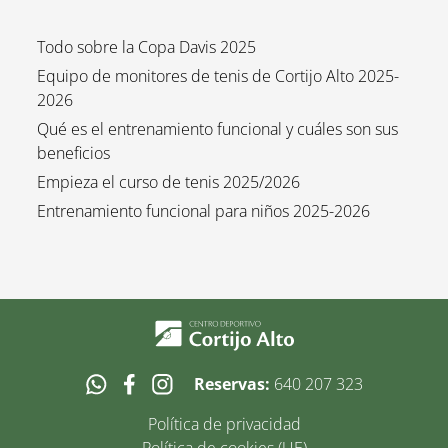
Todo sobre la Copa Davis 2025
Equipo de monitores de tenis de Cortijo Alto 2025-
2026
Qué es el entrenamiento funcional y cuáles son sus
beneficios
Empieza el curso de tenis 2025/2026
Entrenamiento funcional para niños 2025-2026
Reservas:
640 207 323
Política de privacidad