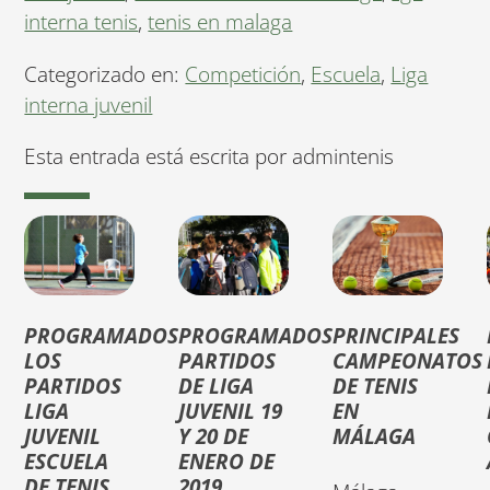
interna tenis
,
tenis en malaga
Categorizado en:
Competición
,
Escuela
,
Liga
interna juvenil
Esta entrada está escrita por admintenis
PROGRAMADOS
PROGRAMADOS
PRINCIPALES
LOS
PARTIDOS
CAMPEONATOS
PARTIDOS
DE LIGA
DE TENIS
LIGA
JUVENIL 19
EN
JUVENIL
Y 20 DE
MÁLAGA
ESCUELA
ENERO DE
DE TENIS
2019