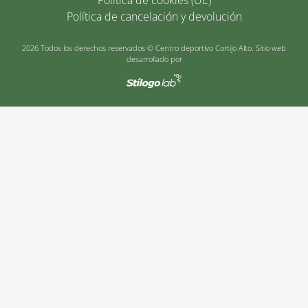
Política de cookies (UE)
Política de cancelación y devolución
2026 Todos los derechos reservados © Centro deportivo Cortijo Alto. Sitio web
desarrollado por