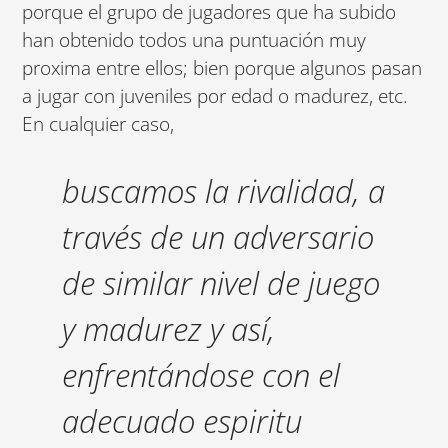
porque el grupo de jugadores que ha subido
han obtenido todos una puntuación muy
proxima entre ellos; bien porque algunos pasan
a jugar con juveniles por edad o madurez, etc.
En cualquier caso,
buscamos la rivalidad, a
través de un adversario
de similar nivel de juego
y madurez y así,
enfrentándose con el
adecuado espiritu