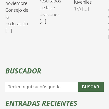
resultados
Juveniles
noviembre
de las 7
1ºA [...]
Consejo de
divisiones
la
[...]
Federación
[...]
BUSCADOR
BUSCAR
ENTRADAS RECIENTES