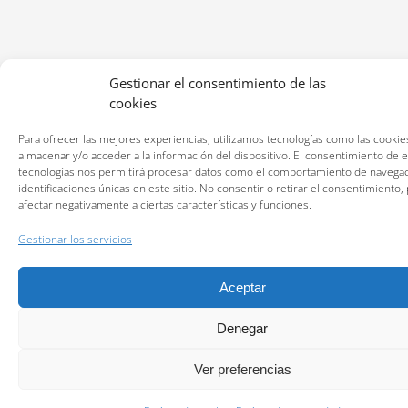
Gestionar el consentimiento de las
cookies
Para ofrecer las mejores experiencias, utilizamos tecnologías como las cookie
almacenar y/o acceder a la información del dispositivo. El consentimiento de 
tecnologías nos permitirá procesar datos como el comportamiento de navegac
identificaciones únicas en este sitio. No consentir o retirar el consentimiento
afectar negativamente a ciertas características y funciones.
Gestionar los servicios
Aceptar
Denegar
Ver preferencias