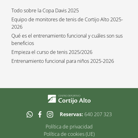
Todo sobre la Copa Davis 2025
Equipo de monitores de tenis de Cortijo Alto 2025-
2026
Qué es el entrenamiento funcional y cuáles son sus
beneficios
Empieza el curso de tenis 2025/2026
Entrenamiento funcional para niños 2025-2026
Reservas:
640 207 323
Política de privacidad
Política de cookies (UE)