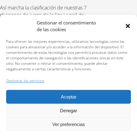
Así marcha la clasificación de nuestras 7
divisiones de juego de la liga juvenil de
nuestra escuela de tenis: 1ºA Division
Gestionar el consentimiento
de las cookies
jovenes 1ºB Division jovenes 2ºA Division
jovenes 2ºB Division jovenes 3º Division
Para ofrecer las mejores experiencias, utilizamos tecnologías como las
jovenes 1º Division infantil 2º Division infantil
cookies para almacenar y/o acceder a la información del dispositivo. El
consentimiento de estas tecnologías nos permitirá procesar datos como
el comportamiento de navegación o las identificaciones únicas en este
sitio. No consentir o retirar el consentimiento, puede afectar
negativamente a ciertas características y funciones.
Reservas:
640 207 323
Gestionar los servicios
Política de privacidad
Aceptar
Política de cookies (UE)
Política de cancelación y devolución
Denegar
2026 Todos los derechos reservados © Centro deportivo Cortijo Alto. Sitio web
Ver preferencias
desarrollado por