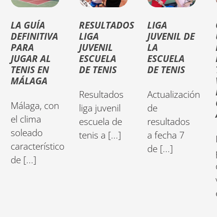
LA GUÍA
RESULTADOS
LIGA
DEFINITIVA
LIGA
JUVENIL DE
PARA
JUVENIL
LA
JUGAR AL
ESCUELA
ESCUELA
TENIS EN
DE TENIS
DE TENIS
MÁLAGA
Resultados
Actualización
Málaga, con
liga juvenil
de
el clima
escuela de
resultados
soleado
tenis a [...]
a fecha 7
característico
de [...]
de [...]