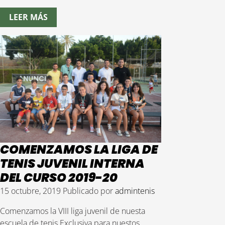
LEER MÁS
COMENZAMOS LA LIGA DE
TENIS JUVENIL INTERNA
DEL CURSO 2019-20
15 octubre, 2019
Publicado por
admintenis
Comenzamos la VIII liga juvenil de nuesta
escuela de tenis Exclusiva para nuestos