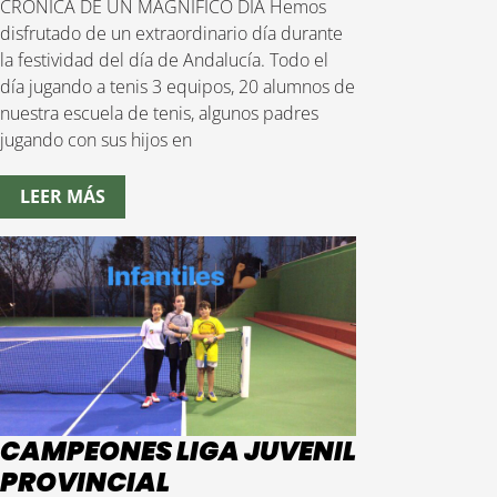
CRÓNICA DE UN MAGNIFICO DIA Hemos
disfrutado de un extraordinario día durante
la festividad del día de Andalucía. Todo el
día jugando a tenis 3 equipos, 20 alumnos de
nuestra escuela de tenis, algunos padres
jugando con sus hijos en
LEER MÁS
CAMPEONES LIGA JUVENIL
PROVINCIAL