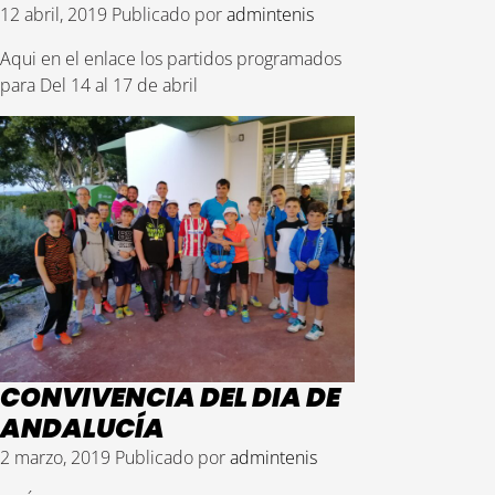
12 abril, 2019
Publicado por
admintenis
Aqui en el enlace los partidos programados
para Del 14 al 17 de abril
CONVIVENCIA DEL DIA DE
ANDALUCÍA
2 marzo, 2019
Publicado por
admintenis