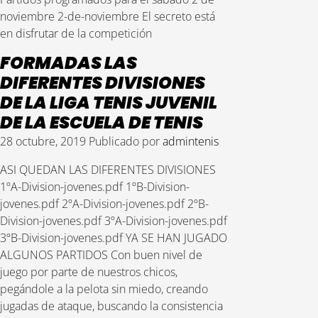
noviembre 2-de-noviembre El secreto está
en disfrutar de la competición
FORMADAS LAS
DIFERENTES DIVISIONES
DE LA LIGA TENIS JUVENIL
DE LA ESCUELA DE TENIS
28 octubre, 2019
Publicado por
admintenis
ASI QUEDAN LAS DIFERENTES DIVISIONES
1ºA-Division-jovenes.pdf 1ºB-Division-
jovenes.pdf 2ºA-Division-jovenes.pdf 2ºB-
Division-jovenes.pdf 3ºA-Division-jovenes.pdf
3ºB-Division-jovenes.pdf YA SE HAN JUGADO
ALGUNOS PARTIDOS Con buen nivel de
juego por parte de nuestros chicos,
pegándole a la pelota sin miedo, creando
jugadas de ataque, buscando la consistencia